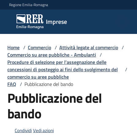
Vai al contenuto
Vai alla navigazione
Vai al footer
Regione Emilia-Romagna
Imprese
Imprese
Argomenti
Home
/
Commercio
/
Attività legate al commercio
/
Commercio su aree pubbliche - Ambulanti
/
Procedure di selezione per l’assegnazione delle
concessioni di posteggio ai fini dello svolgimento del
/
Novità
commercio su aree pubbliche
FAQ
/
Pubblicazione del bando
Pubblicazione del
Servizi
bando
Leggi
Atti
Bandi
Condividi
Vedi azioni