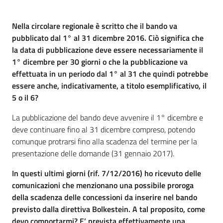
Piani
Nella circolare regionale è scritto che il bando va
Programmi
pubblicato dal 1° al 31 dicembre 2016. Ciò significa che
Progetti
la data di pubblicazione deve essere necessariamente il
1° dicembre per 30 giorni o che la pubblicazione va
effettuata in un periodo dal 1° al 31 che quindi potrebbe
essere anche, indicativamente, a titolo esemplificativo, il
5 o il 6?
La pubblicazione del bando deve avvenire il 1° dicembre e
Newsletter
deve continuare fino al 31 dicembre compreso, potendo
comunque protrarsi fino alla scadenza del termine per la
presentazione delle domande (31 gennaio 2017).
Seguici
In questi ultimi giorni (rif. 7/12/2016) ho ricevuto delle
su
comunicazioni che menzionano una possibile proroga
della scadenza delle concessioni da inserire nel bando
previsto dalla direttiva Bolkestein. A tal proposito, come
devo comportarmi? E’ prevista effettivamente una