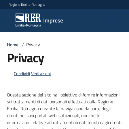
Vai al contenuto
Vai alla navigazione
Vai al footer
Regione Emilia-Romagna
Imprese
Imprese
Argomenti
Home
/
Privacy
Privacy
Novità
Condividi
Vedi azioni
Servizi
Questa sezione del sito ha l'obiettivo di fornire informazioni
sui trattamenti di dati personali effettuati dalla Regione
Leggi
Emilia-Romagna durante la navigazione da parte degli
Atti
utenti nei suoi portali web istituzionali, nonché le
Bandi
informazioni relative ai trattamenti di dati forniti dagli utenti