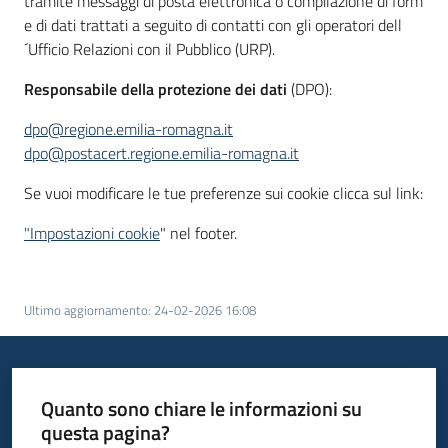
tramite messaggi di posta elettronica o compilazione di form
e di dati trattati a seguito di contatti con gli operatori dell
Piani
´Ufficio Relazioni con il Pubblico (URP).
Programmi
Responsabile della protezione dei dati
(DPO):
Progetti
dpo@regione.emilia-romagna.it
dpo@postacert.regione.emilia-romagna.it
Se vuoi modificare le tue preferenze sui cookie clicca sul link:
"Impostazioni cookie
" nel footer.
Newsletter
Ultimo aggiornamento
:
24-02-2026 16:08
Seguici
su
Quanto sono chiare le informazioni su
questa pagina?