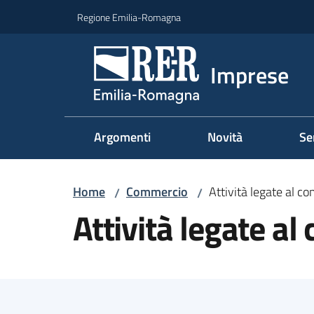
Vai al contenuto
Vai alla navigazione
Vai al footer
Regione Emilia-Romagna
Imprese
Argomenti
Novità
Se
Home
Commercio
Attività legate al c
/
/
Attività legate a