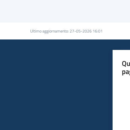
Ultimo aggiornamento
:
27-05-2026 16:01
Qu
pa
Valut