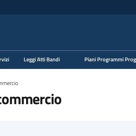
rvizi
Leggi Atti Bandi
Piani Programmi Prog
ommercio
l commercio