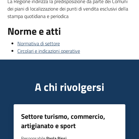
La Regione indirizza la predisposizione da parte dei Comuni
dei piani di localizzazione dei punti di vendita esclusivi della
Piani
stampa quotidiana e periodica
Programmi
Norme e atti
Progetti
Normativa di settore
Circolari e indicazioni operative
Newsletter
A chi rivolgersi
Seguici
su
Settore turismo, commercio,
artigianato e sport
Responsabile
Paola Bissi