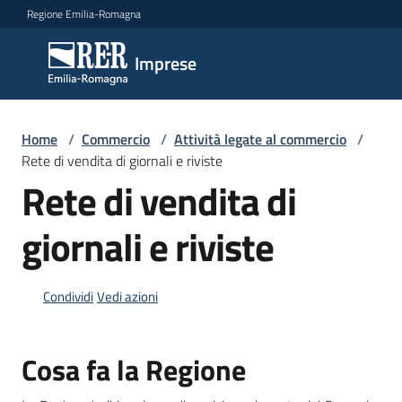
Vai al contenuto
Vai alla navigazione
Vai al footer
Regione Emilia-Romagna
Imprese
Imprese
Argomenti
Home
/
Commercio
/
Attività legate al commercio
/
Rete di vendita di giornali e riviste
Rete di vendita di
Novità
giornali e riviste
Servizi
Condividi
Vedi azioni
Leggi
Atti
Cosa fa la Regione
Bandi