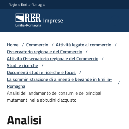
Vai al contenuto
Vai alla navigazione
Vai al footer
Regione Emilia-Romagna
Imprese
Imprese
Argomenti
Home
/
Commercio
/
Attività legate al commercio
/
Osservatorio regionale del Commercio
/
Attività Osservatorio regionale del Commercio
/
Studi e ricerche
/
Novità
Documenti studi e ricerche e focus
/
La somministrazione di alimenti e bevande in Emilia-
/
Romagna
Servizi
Analisi dell'andamento dei consumi e dei principali
mutamenti nelle abitudini d'acquisto
Leggi
Atti
Analisi
Bandi