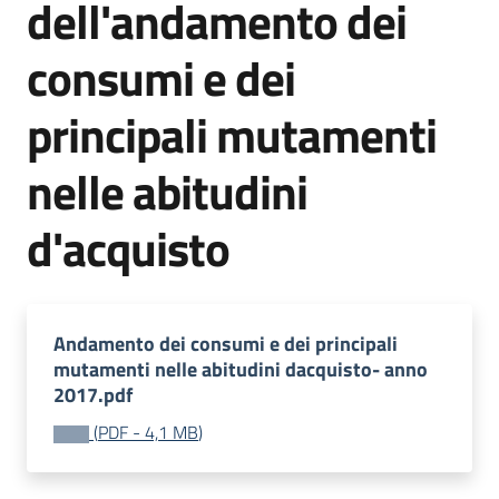
dell'andamento dei
Piani
consumi e dei
Programmi
Progetti
principali mutamenti
nelle abitudini
d'acquisto
Newsletter
Andamento dei consumi e dei principali
mutamenti nelle abitudini dacquisto- anno
Seguici
2017.pdf
su
(
PDF
-
4,1 MB
)