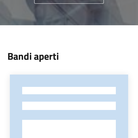
Piani
Programmi
Progetti
Bandi aperti
Newsletter
-
Seguici
-
su