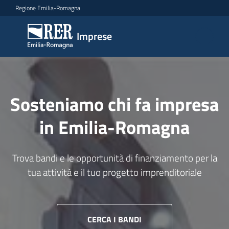
Vai al contenuto
Vai alla navigazione
Vai al footer
Regione Emilia-Romagna
Imprese
Imprese
Homepage
Argomenti
Sosteniamo chi fa impresa
in Emilia-Romagna
Novità
Trova bandi e le opportunità di finanziamento per la
Servizi
tua attività e il tuo progetto imprenditoriale
Leggi
Atti
Bandi
CERCA I BANDI