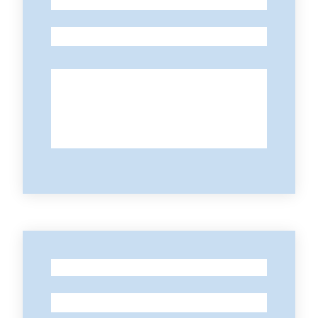
-
-
-
-