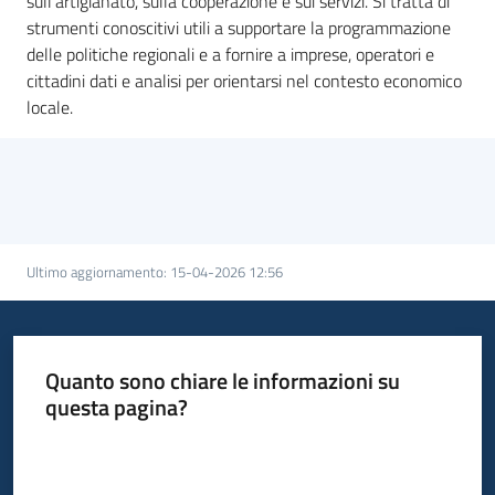
sull'artigianato, sulla cooperazione e sui servizi. Si tratta di
strumenti conoscitivi utili a supportare la programmazione
delle politiche regionali e a fornire a imprese, operatori e
Piani
cittadini dati e analisi per orientarsi nel contesto economico
Programmi
locale.
Progetti
Ultimo aggiornamento
:
15-04-2026 12:56
Newsletter
Seguici
Quanto sono chiare le informazioni su
su
questa pagina?
Valuta da 1 a 5 stelle