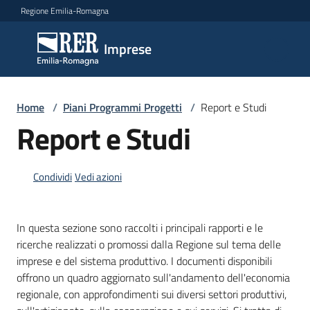
Vai al contenuto
Vai alla navigazione
Vai al footer
Regione Emilia-Romagna
Imprese
Imprese
Argomenti
Home
/
Piani Programmi Progetti
/
Report e Studi
Report e Studi
Novità
Condividi
Vedi azioni
Servizi
In questa sezione sono raccolti i principali rapporti e le
ricerche realizzati o promossi dalla Regione sul tema delle
Leggi
imprese e del sistema produttivo. I documenti disponibili
Atti
offrono un quadro aggiornato sull'andamento dell'economia
Bandi
regionale, con approfondimenti sui diversi settori produttivi,