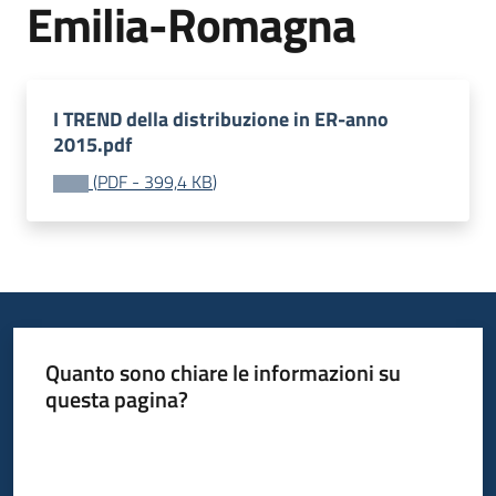
Emilia-Romagna
Piani
Programmi
Progetti
I TREND della distribuzione in ER-anno
2015.pdf
(
PDF
-
399,4 KB
)
Newsletter
Quanto sono chiare le informazioni su
Seguici
questa pagina?
su
Valuta da 1 a 5 stelle