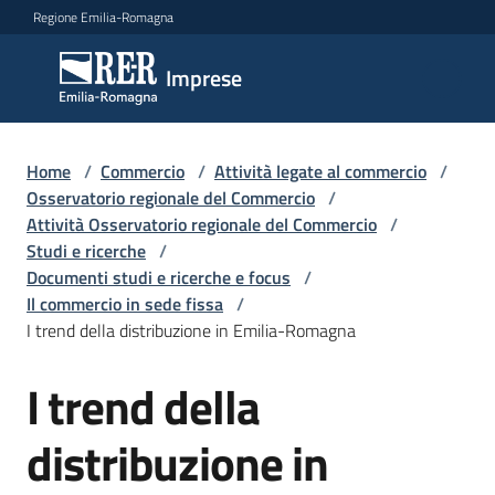
Vai al contenuto
Vai alla navigazione
Vai al footer
Regione Emilia-Romagna
Imprese
Imprese
Argomenti
Home
/
Commercio
/
Attività legate al commercio
/
Osservatorio regionale del Commercio
/
Attività Osservatorio regionale del Commercio
/
Studi e ricerche
/
Novità
Documenti studi e ricerche e focus
/
Il commercio in sede fissa
/
I trend della distribuzione in Emilia-Romagna
Servizi
I trend della
Leggi
Atti
distribuzione in
Bandi