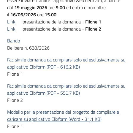
essere inviate tramite l’applicativo web dedicato, a partire
dal
19 maggio 2026
ore
9.00
ed entro e non oltre
Piani
il
16/06/2026
ore
15.00
.
Programmi
Link
presentazione della domanda -
Filone 1
Progetti
Link
presentazione della domanda -
Filone 2
Bando
Delibera n. 628/2026
Fac simile domanda da compilarsi solo ed esclusivamente su
applicativo Elixform
(
PDF
-
616,2 KB
)
Filone 1
Newsletter
Fac simile domanda da compilarsi solo ed esclusivamente su
applicativo Elixform
(
PDF
-
550,7 KB
)
Filone 2
Seguici
su
Modello per la presentazione del progetto da compilare e
caricare su applicativo Elixform
(
Word
-
31,1 KB
)
Filone 1