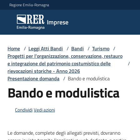
Vai al contenuto
Vai alla navigazione
Vai al footer
Regione Emilia-Romagna
Imprese
Imprese
Argomenti
Home
/
Leggi Atti Bandi
/
Bandi
/
Turismo
/
Progetti per l'organizzazione, conservazione, restauro
e integrazione del patrimonio costumistico delle
/
rievocazioni storiche - Anno 2026
Novità
Presentazione domanda
/
Bando e modulistica
Bando e modulistica
Servizi
Condividi
Vedi azioni
Leggi
Atti
Bandi
Le domande, complete degli allegati previsti, dovranno