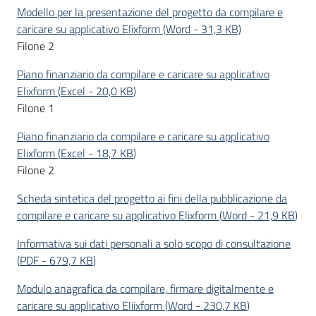
Modello per la presentazione del progetto da compilare e
caricare su applicativo Elixform
(
Word
-
31,3 KB
)
Filone 2
Piano finanziario da compilare e caricare su applicativo
Elixform
(
Excel
-
20,0 KB
)
Filone 1
Piano finanziario da compilare e caricare su applicativo
Elixform
(
Excel
-
18,7 KB
)
Filone 2
Scheda sintetica del progetto ai fini della pubblicazione da
compilare e caricare su applicativo Elixform
(
Word
-
21,9 KB
)
Informativa sui dati personali a solo scopo di consultazione
(
PDF
-
679,7 KB
)
Modulo anagrafica da compilare, firmare digitalmente e
caricare su applicativo Eliixform
(
Word
-
230,7 KB
)