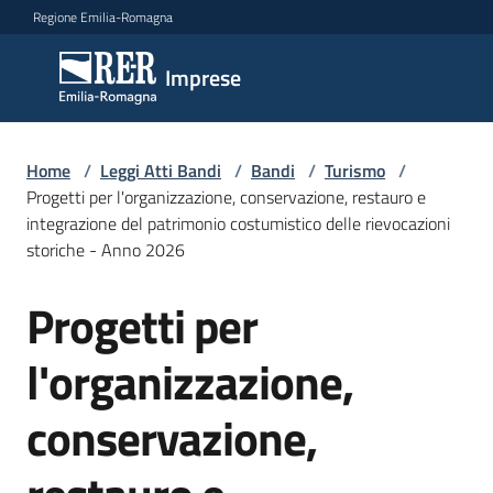
Vai al contenuto
Vai alla navigazione
Vai al footer
Regione Emilia-Romagna
Imprese
Imprese
Argomenti
Home
/
Leggi Atti Bandi
/
Bandi
/
Turismo
/
Progetti per l'organizzazione, conservazione, restauro e
integrazione del patrimonio costumistico delle rievocazioni
storiche - Anno 2026
Novità
Progetti per
Salta al contenuto
Servizi
l'organizzazione,
Leggi
conservazione,
Atti
Bandi