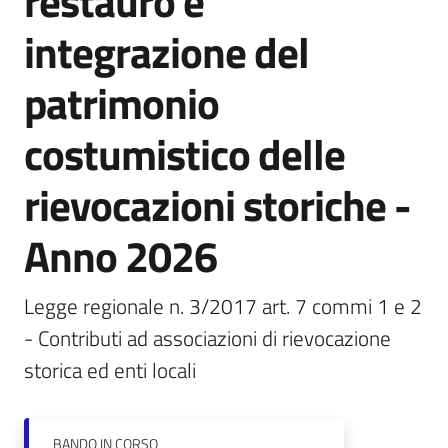
restauro e
integrazione del
Piani
Programmi
patrimonio
Progetti
costumistico delle
rievocazioni storiche -
Anno 2026
Newsletter
Legge regionale n. 3/2017 art. 7 commi 1 e 2 
- Contributi ad associazioni di rievocazione 
Seguici
su
storica ed enti locali
BANDO
IN CORSO