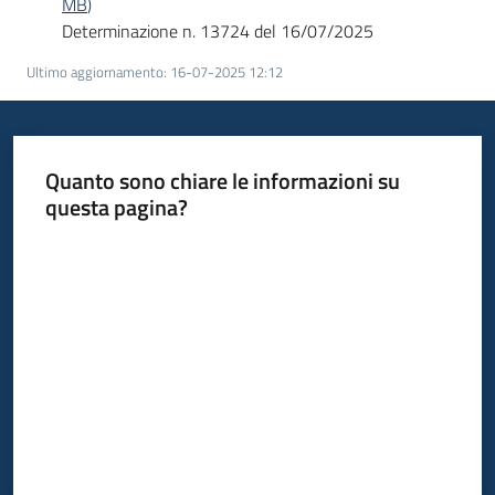
MB
)
Determinazione n. 13724 del 16/07/2025
Piani
Ultimo aggiornamento
:
16-07-2025 12:12
Programmi
Progetti
Quanto sono chiare le informazioni su
questa pagina?
Valuta da 1 a 5 stelle
Newsletter
Seguici
su