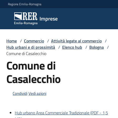
Vai al contenuto
Vai alla navigazione
Vai al footer
Regione Emilia-Romagna
Imprese
Imprese
Argomenti
Home
/
Commercio
/
Attività legate al commercio
/
Hub urbani e di prossimità
/
Elenco hub
/
Bologna
/
Comune di Casalecchio
Comune di
Novità
Casalecchio
Servizi
Condividi
Vedi azioni
Leggi
Atti
Bandi
Hub urbano Area Commerciale Tradizionale
(
PDF
-
1,5