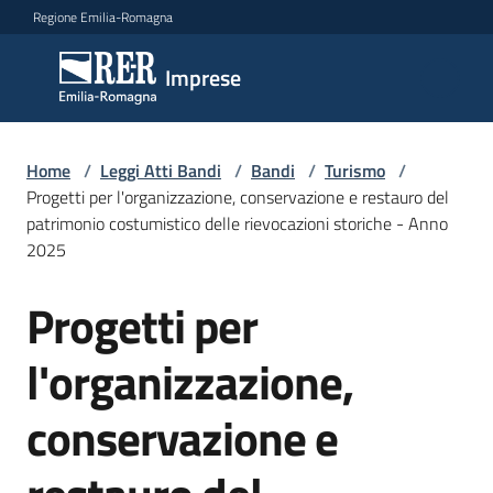
Vai al contenuto
Vai alla navigazione
Vai al footer
Regione Emilia-Romagna
Imprese
Imprese
Argomenti
Home
/
Leggi Atti Bandi
/
Bandi
/
Turismo
/
Progetti per l'organizzazione, conservazione e restauro del
patrimonio costumistico delle rievocazioni storiche - Anno
2025
Novità
Progetti per
Salta al contenuto
Servizi
l'organizzazione,
Leggi
conservazione e
Atti
Bandi