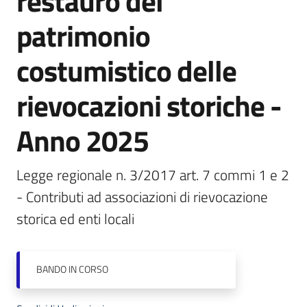
restauro del
patrimonio
Piani
Programmi
costumistico delle
Progetti
rievocazioni storiche -
Anno 2025
Newsletter
Legge regionale n. 3/2017 art. 7 commi 1 e 2 
- Contributi ad associazioni di rievocazione 
storica ed enti locali
Seguici
su
BANDO
IN CORSO