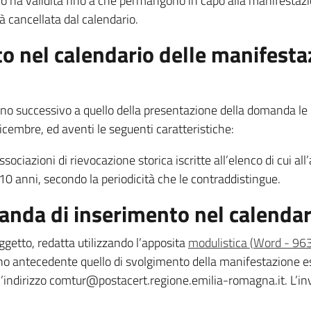
 ha validità fino a che permangono in capo alla manifestazione
 cancellata dal calendario.
to nel calendario delle manifestaz
a
nno successivo a quello della presentazione della domanda le
dicembre, ed aventi le seguenti caratteristiche:
sociazioni di rievocazione storica iscritte all’elenco di cui al
10 anni, secondo la periodicità che le contraddistingue.
anda di inserimento nel calenda
getto, redatta utilizzando l’apposita
modulistica
(
Word
-
963
o antecedente quello di svolgimento della manifestazione e
ll’indirizzo comtur@postacert.regione.emilia-romagna.it. L’in