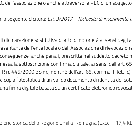
EC dell’associazione o anche attraverso la PEC di un soggett
a la seguente dicitura:
L.R. 3/2017 – Richiesta di inserimento ne
ichiarazione sostitutiva di atto di notorietà ai sensi degli a
resentante dell’ente locale o dell’Associazione di rievocazion
onseguenze, anche penali, prescritte nel suddetto decreto n
ammessa la sottoscrizione con firma digitale, ai sensi dell’art.
DPR n. 445/2000 e s.m., nonché dell’art. 65, comma 1, lett. c)
e copia fotostatica di un valido documento di identità del sott
na firma digitale basata su un certificato elettronico revoc
cazione storica della Regione Emilia-Romagna
(
Excel
-
17,4 K