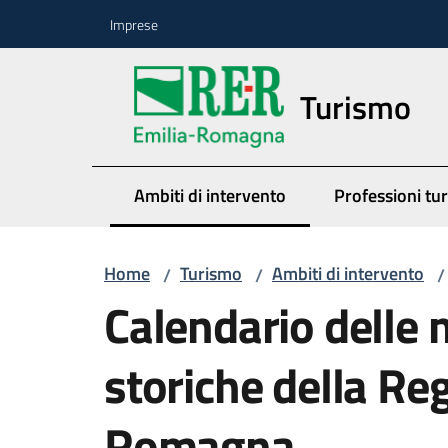
Vai al contenuto
Vai alla navigazione
Vai al footer
Imprese
Turismo
Ambiti di intervento
Professioni tur
Menu selezionato
Home
Turismo
Ambiti di intervento
/
/
/
Calendario delle 
storiche della Re
Romagna