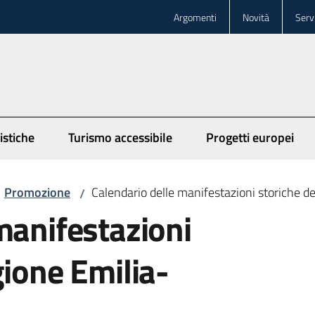
Argomenti
Novità
Servi
istiche
Turismo accessibile
Progetti europei
Promozione
Calendario delle manifestazioni storiche 
/
manifestazioni
gione Emilia-