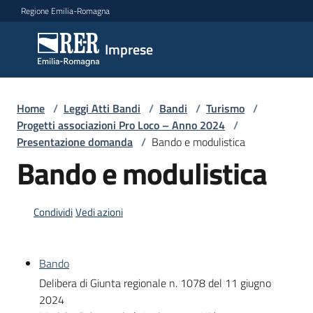
Vai al contenuto
Vai alla navigazione
Vai al footer
Regione Emilia-Romagna
Imprese
Imprese
Argomenti
Home
/
Leggi Atti Bandi
/
Bandi
/
Turismo
/
Progetti associazioni Pro Loco – Anno 2024
/
Presentazione domanda
/
Bando e modulistica
Bando e modulistica
Novità
Condividi
Vedi azioni
Servizi
Leggi
Bando
Atti
Delibera di Giunta regionale n. 1078 del 11 giugno
Bandi
2024