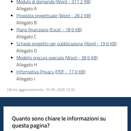
Modulo di domanda
(
Word
-
311,2 KB
)
Allegato A
Piani
Proposta progettuale
(
Word
-
28,2 KB
)
Programmi
Allegato B
Progetti
Piano finanziario
(
Excel
-
18,9 KB
)
Allegato C
Scheda progetto per pubblicazione
(
Word
-
19,9 KB
)
Allegato D
Modello procura speciale
(
Word
-
38,9 KB
)
Allegato H
Informativa Privacy
(
PDF
-
77,0 KB
)
Newsletter
Allegato I
Ultimo aggiornamento
:
15-05-2026 12:32
Seguici
su
Quanto sono chiare le informazioni su
questa pagina?