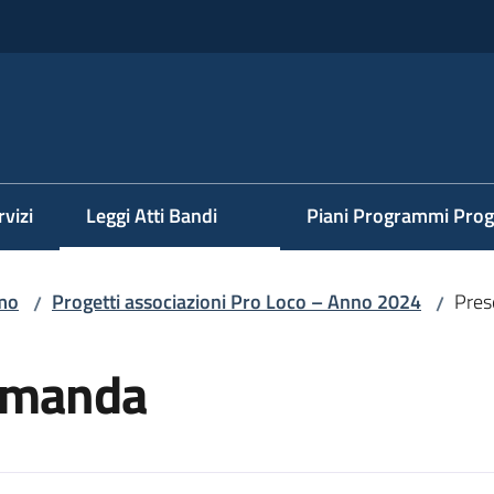
rvizi
Leggi Atti Bandi
Piani Programmi Prog
mo
Progetti associazioni Pro Loco – Anno 2024
Pres
/
/
omanda