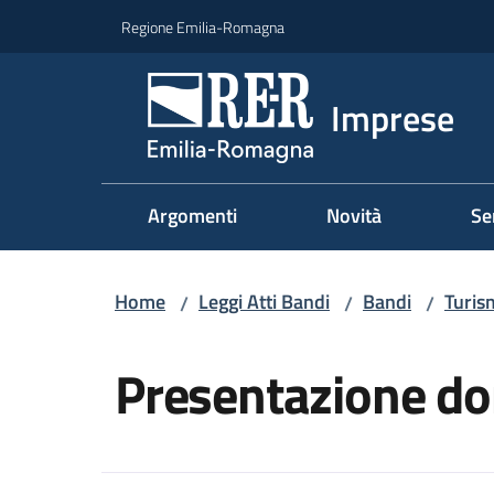
Vai al contenuto
Vai alla navigazione
Vai al footer
Regione Emilia-Romagna
Imprese
Argomenti
Novità
Se
Home
Leggi Atti Bandi
Bandi
Turis
/
/
/
Salta al contenuto
Presentazione d