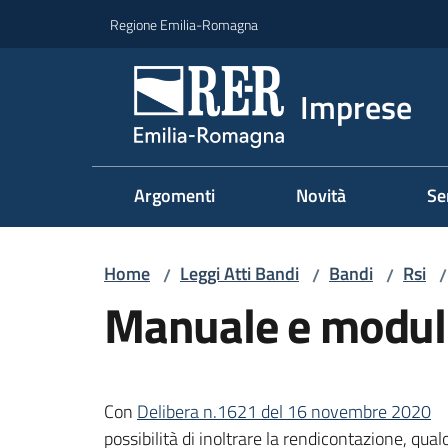
Vai al contenuto
Vai alla navigazione
Vai al footer
Regione Emilia-Romagna
Imprese
Argomenti
Novità
Se
Home
Leggi Atti Bandi
Bandi
Rsi
/
/
/
/
Manuale e moduli
Con
Delibera n.1621 del 16 novembre 2020
possibilità di inoltrare la rendicontazione, qualo