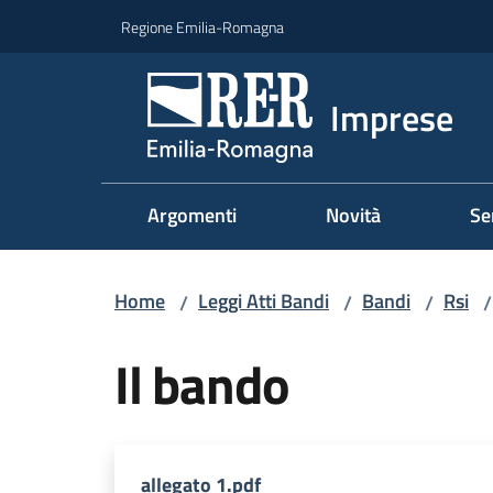
Vai al contenuto
Vai alla navigazione
Vai al footer
Regione Emilia-Romagna
Imprese
Argomenti
Novità
Se
Home
Leggi Atti Bandi
Bandi
Rsi
/
/
/
/
Il bando
allegato 1.pdf