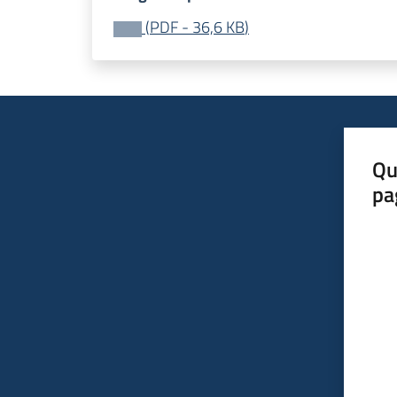
(
PDF
-
36,6 KB
)
Qu
pa
Valut