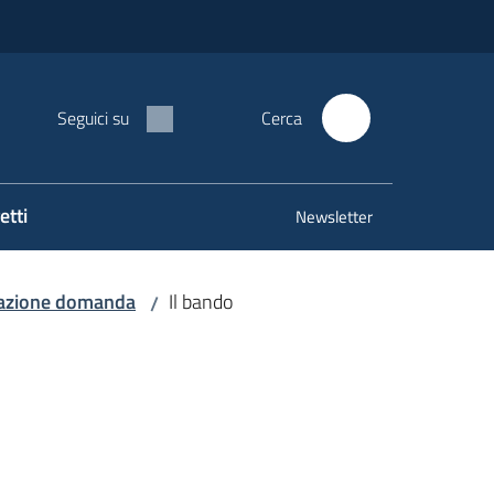
Seguici su
Cerca
etti
Newsletter
azione domanda
Il bando
/