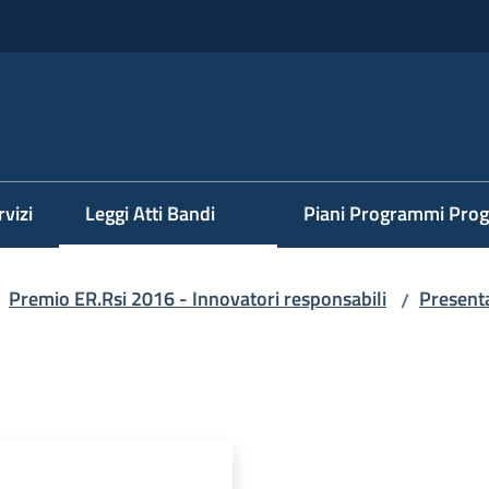
rvizi
Leggi Atti Bandi
Piani Programmi Prog
Premio ER.Rsi 2016 - Innovatori responsabili
Present
/