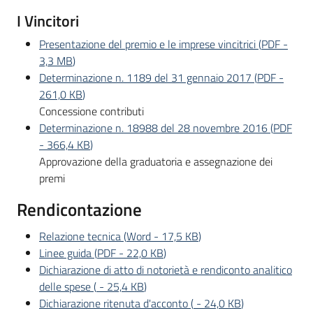
I Vincitori
Presentazione del premio e le imprese vincitrici
(
PDF
-
3,3 MB
)
Determinazione n. 1189 del 31 gennaio 2017
(
PDF
-
261,0 KB
)
Concessione contributi
Determinazione n. 18988 del 28 novembre 2016
(
PDF
-
366,4 KB
)
Approvazione della graduatoria e assegnazione dei
premi
Rendicontazione
Relazione tecnica
(
Word
-
17,5 KB
)
Linee guida
(
PDF
-
22,0 KB
)
Dichiarazione di atto di notorietà e rendiconto analitico
delle spese
(
-
25,4 KB
)
Dichiarazione ritenuta d'acconto
(
-
24,0 KB
)