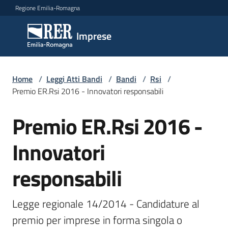
Vai al contenuto
Vai alla navigazione
Vai al footer
Regione Emilia-Romagna
Imprese
Imprese
Argomenti
Home
/
Leggi Atti Bandi
/
Bandi
/
Rsi
/
Premio ER.Rsi 2016 - Innovatori responsabili
Premio ER.Rsi 2016 -
Salta al contenuto
Novità
Innovatori
Servizi
responsabili
Leggi
Atti
Legge regionale 14/2014 - Candidature al 
Bandi
premio per imprese in forma singola o 