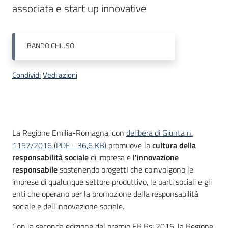
associata e start up innovative
Piani
Programmi
BANDO
CHIUSO
Progetti
Condividi
Vedi azioni
Newsletter
Descrizione
La Regione Emilia-Romagna, con
delibera di Giunta n.
1157/2016
(
PDF
-
36,6 KB
)
promuove la
cultura della
responsabilità sociale
di impresa e
l'innovazione
responsabile
sostenendo progettI che coinvolgono le
Seguici
imprese di qualunque settore produttivo, le parti sociali e gli
su
enti che operano per la promozione della responsabilità
sociale e dell'innovazione sociale.
Con la seconda edizione del premio ER.Rsi 2016, la Regione