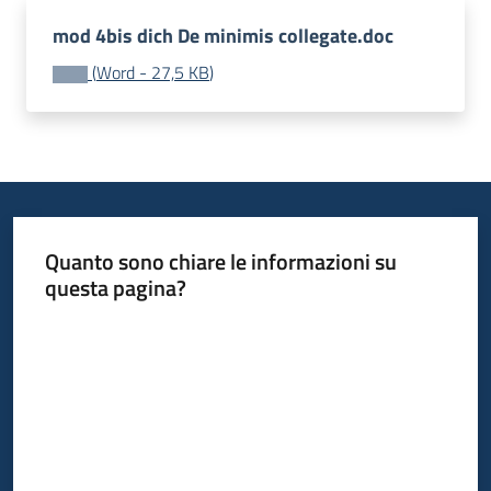
mod 4bis dich De minimis collegate.doc
Piani
(
Word
-
27,5 KB
)
Programmi
Progetti
Quanto sono chiare le informazioni su
Newsletter
questa pagina?
Valuta da 1 a 5 stelle
Seguici
su