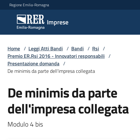
Vai al contenuto
Vai alla navigazione
Vai al footer
Regione Emilia-Romagna
Imprese
Imprese
Argomenti
Home
/
Leggi Atti Bandi
/
Bandi
/
Rsi
/
Premio ER.Rsi 2016 - Innovatori responsabili
/
Presentazione domanda
/
De minimis da parte dell'impresa collegata
Novità
De minimis da parte
Servizi
dell'impresa collegata
Leggi
Modulo 4 bis
Atti
Bandi