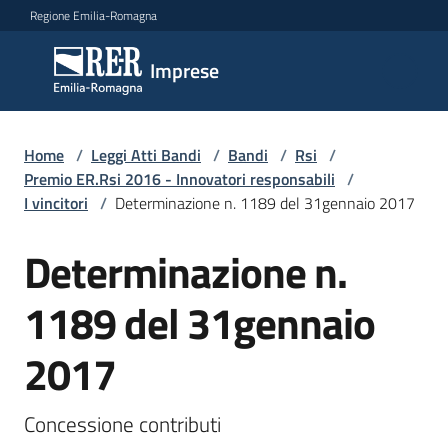
Vai al contenuto
Vai alla navigazione
Vai al footer
Regione Emilia-Romagna
Imprese
Imprese
Argomenti
Home
/
Leggi Atti Bandi
/
Bandi
/
Rsi
/
Premio ER.Rsi 2016 - Innovatori responsabili
/
I vincitori
/
Determinazione n. 1189 del 31gennaio 2017
Novità
Determinazione n.
1189 del 31gennaio
Servizi
2017
Leggi
Atti
Bandi
Concessione contributi