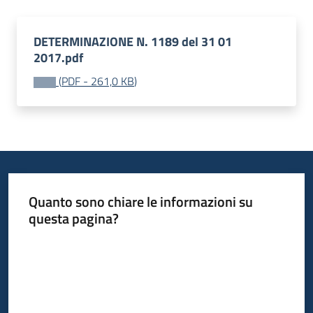
Piani
DETERMINAZIONE N. 1189 del 31 01
Programmi
2017.pdf
Progetti
(
PDF
-
261,0 KB
)
Newsletter
Quanto sono chiare le informazioni su
questa pagina?
Seguici
Valuta da 1 a 5 stelle
su