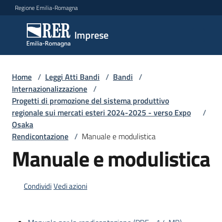
Vai al contenuto
Vai alla navigazione
Vai al footer
Regione Emilia-Romagna
Imprese
Imprese
Argomenti
Home
/
Leggi Atti Bandi
/
Bandi
/
Internazionalizzazione
/
Progetti di promozione del sistema produttivo
regionale sui mercati esteri 2024-2025 - verso Expo
/
Novità
Osaka
Rendicontazione
/
Manuale e modulistica
Manuale e modulistica
Servizi
Leggi
Condividi
Vedi azioni
Atti
Bandi