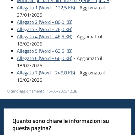
Manuale per la rendicontazione
(
PDF
-
1,4 MB
)
Allegato 1
(
Word
-
122,5 KB
)
- Aggiornato il
Piani
27/01/2026
Programmi
Allegato 2
(
Word
-
80,0 KB
)
Progetti
Allegato 3
(
Word
-
76,0 KB
)
Allegato 4
(
Word
-
46,5 KB
)
- Aggiornato il
18/02/2026
Allegato 5
(
Word
-
63,5 KB
)
Allegato 6
(
Word
-
66,0 KB
)
- Aggiornato il
18/02/2026
Allegato 7
(
Word
-
245,8 KB
)
- Aggiornato il
Newsletter
18/02/2026
Ultimo aggiornamento
:
15-05-2026 12:38
Seguici
su
Quanto sono chiare le informazioni su
questa pagina?