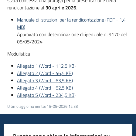
stata concessa una proroga per la presentazione della
rendicontazione al
30 aprile 2026
.
Piani
Manuale di istruzioni per la rendicontazione
(
PDF
-
1,4
Programmi
MB
)
Progetti
Approvato con determinazione dirigenziale n. 9170 del
08/05/2024
Modulistica
Allegato 1
(
Word
-
112,5 KB
)
Allegato 2
(
Word
-
46,5 KB
)
Newsletter
Allegato 3
(
Word
-
63,5 KB
)
Allegato 4
(
Word
-
62,5 KB
)
Allegato 5
(
Word
-
234,5 KB
)
Seguici
Ultimo aggiornamento
:
15-05-2026 12:38
su