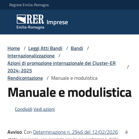
Vai al contenuto
Vai alla navigazione
Vai al footer
Regione Emilia-Romagna
Imprese
Imprese
Argomenti
Home
/
Leggi Atti Bandi
/
Bandi
/
Internazionalizzazione
/
Azioni di promozione internazionale dei Cluster-ER
/
2024-2025
Novità
Rendicontazione
/
Manuale e modulistica
Manuale e modulistica
Servizi
Condividi
Vedi azioni
Leggi
Atti
Bandi
Avviso
: Con
Determinazione n. 2946 del 12/02/2026
è