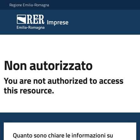
Vai al contenuto
Vai alla navigazione
Vai al footer
Regione Emilia-Romagna
Imprese
Imprese
Argomenti
Non autorizzato
Novità
You are not authorized to access
this resource.
Servizi
Leggi
Atti
Bandi
Quanto sono chiare le informazioni su