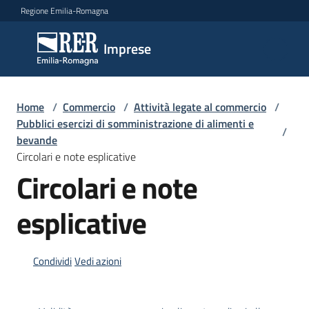
Vai al contenuto
Vai alla navigazione
Vai al footer
Regione Emilia-Romagna
Imprese
Imprese
Argomenti
Home
/
Commercio
/
Attività legate al commercio
/
Pubblici esercizi di somministrazione di alimenti e
/
bevande
Circolari e note esplicative
Novità
Circolari e note
esplicative
Servizi
Leggi
Condividi
Vedi azioni
Atti
Bandi