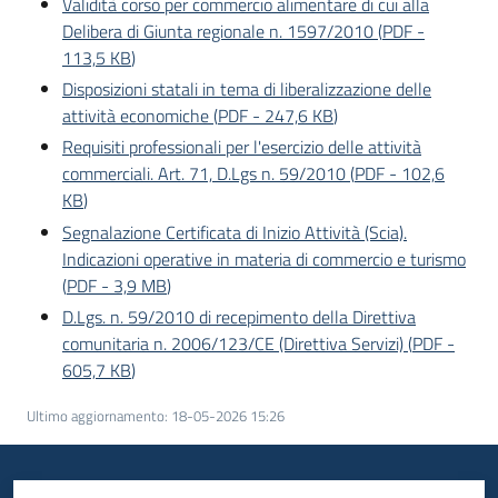
Validità corso per commercio alimentare di cui alla
Delibera di Giunta regionale n. 1597/2010
(
PDF
-
Piani
113,5 KB
)
Programmi
Disposizioni statali in tema di liberalizzazione delle
Progetti
attività economiche
(
PDF
-
247,6 KB
)
Requisiti professionali per l'esercizio delle attività
commerciali. Art. 71, D.Lgs n. 59/2010
(
PDF
-
102,6
KB
)
Segnalazione Certificata di Inizio Attività (Scia).
Indicazioni operative in materia di commercio e turismo
Newsletter
(
PDF
-
3,9 MB
)
D.Lgs. n. 59/2010 di recepimento della Direttiva
comunitaria n. 2006/123/CE (Direttiva Servizi)
(
PDF
-
605,7 KB
)
Seguici
su
Ultimo aggiornamento
:
18-05-2026 15:26