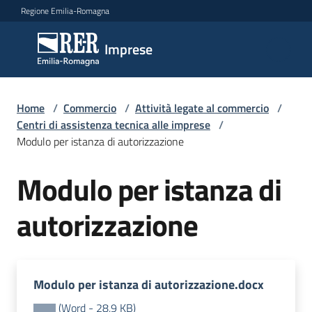
Vai al contenuto
Vai alla navigazione
Vai al footer
Regione Emilia-Romagna
Imprese
Imprese
Argomenti
Home
/
Commercio
/
Attività legate al commercio
/
Centri di assistenza tecnica alle imprese
/
Modulo per istanza di autorizzazione
Novità
Modulo per istanza di
autorizzazione
Servizi
Leggi
Atti
Modulo per istanza di autorizzazione.docx
Bandi
(
Word
-
28,9 KB
)