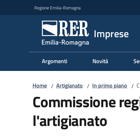
Vai al contenuto
Vai alla navigazione
Vai al footer
Regione Emilia-Romagna
Imprese
Argomenti
Novità
Se
Home
Artigianato
In primo piano
C
/
/
/
Commissione regi
l'artigianato