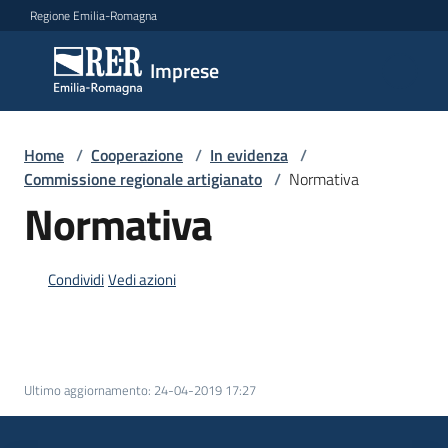
Vai al contenuto
Vai alla navigazione
Vai al footer
Regione Emilia-Romagna
Imprese
Imprese
Argomenti
Home
/
Cooperazione
/
In evidenza
/
Commissione regionale artigianato
/
Normativa
Normativa
Novità
Condividi
Vedi azioni
Servizi
Leggi
Ultimo aggiornamento
:
24-04-2019 17:27
Atti
Bandi