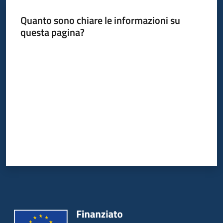
Quanto sono chiare le informazioni su
Piani
questa pagina?
Programmi
Progetti
Valuta da 1 a 5 stelle
Newsletter
Seguici
su