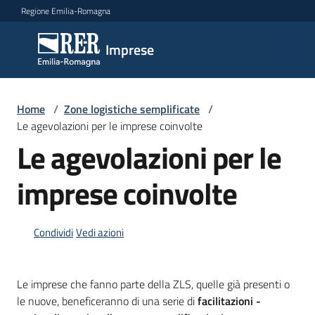
Vai al contenuto
Vai alla navigazione
Vai al footer
Regione Emilia-Romagna
Imprese
Imprese
Argomenti
Home
/
Zone logistiche semplificate
/
Le agevolazioni per le imprese coinvolte
Le agevolazioni per le
Novità
imprese coinvolte
Servizi
Condividi
Vedi azioni
Leggi
Atti
Le imprese che fanno parte della ZLS, quelle già presenti o
Bandi
le nuove, beneficeranno di una serie di
facilitazioni -