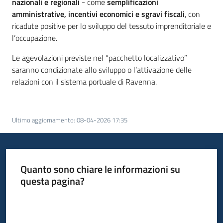
nazionali e regionali
- come
semplificazioni
amministrative, incentivi economici e sgravi fiscali
, con
Piani
ricadute positive per lo sviluppo del tessuto imprenditoriale e
Programmi
l’occupazione.
Progetti
Le agevolazioni previste nel “pacchetto localizzativo”
saranno condizionate allo sviluppo o l’attivazione delle
relazioni con il sistema portuale di Ravenna.
Ultimo aggiornamento
:
08-04-2026 17:35
Newsletter
Quanto sono chiare le informazioni su
Seguici
questa pagina?
su
Valuta da 1 a 5 stelle