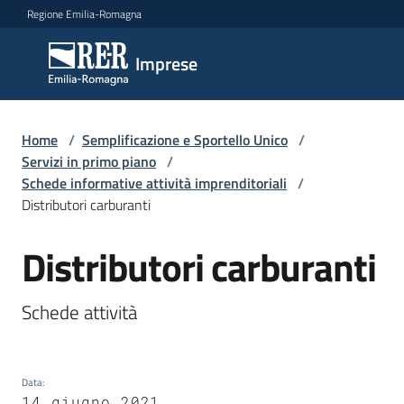
Vai al contenuto
Vai alla navigazione
Vai al footer
Regione Emilia-Romagna
Imprese
Imprese
Argomenti
Home
/
Semplificazione e Sportello Unico
/
Servizi in primo piano
/
Schede informative attività imprenditoriali
/
Distributori carburanti
Novità
Distributori carburanti
Salta al contenuto
Servizi
Schede attività
Leggi
Atti
Bandi
Data
:
14 giugno 2021