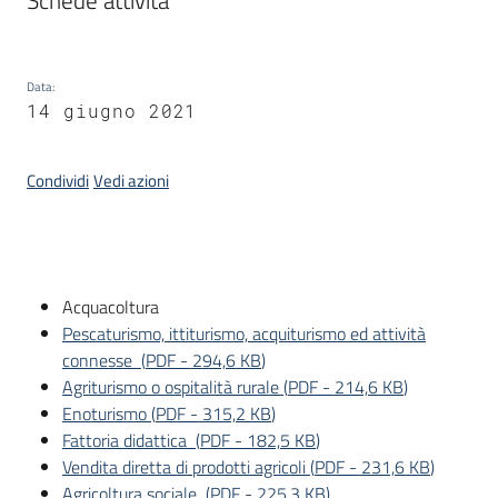
Schede attività
Piani
Programmi
Data
:
Progetti
14 giugno 2021
Condividi
Vedi azioni
Newsletter
Introduzione
Acquacoltura
Pescaturismo, ittiturismo, acquiturismo ed attività
connesse
(
PDF
-
294,6 KB
)
Seguici
Agriturismo o ospitalità rurale
(
PDF
-
214,6 KB
)
su
Enoturismo
(
PDF
-
315,2 KB
)
Fattoria didattica
(
PDF
-
182,5 KB
)
Vendita diretta di prodotti agricoli
(
PDF
-
231,6 KB
)
Agricoltura sociale
(
PDF
-
225,3 KB
)