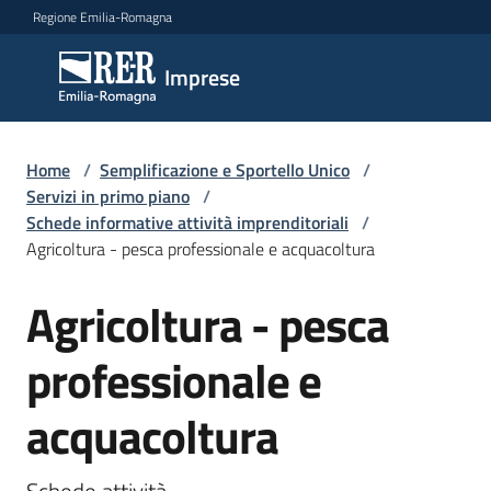
Vai al contenuto
Vai alla navigazione
Vai al footer
Regione Emilia-Romagna
Imprese
Imprese
Argomenti
Home
/
Semplificazione e Sportello Unico
/
Servizi in primo piano
/
Schede informative attività imprenditoriali
/
Agricoltura - pesca professionale e acquacoltura
Novità
Agricoltura - pesca
Salta al contenuto
Servizi
professionale e
Leggi
acquacoltura
Atti
Bandi