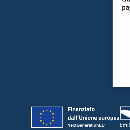
pa
Valut