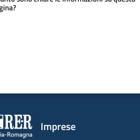
gina?
a da 1 a 5 stelle
Imprese