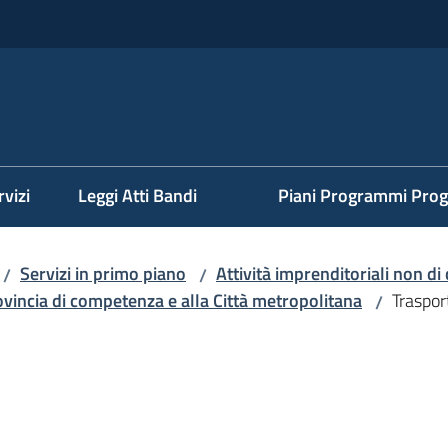
rvizi
Leggi Atti Bandi
Piani Programmi Prog
Servizi in primo piano
Attività imprenditoriali non 
/
/
rovincia di competenza e alla Città metropolitana
Trasport
/