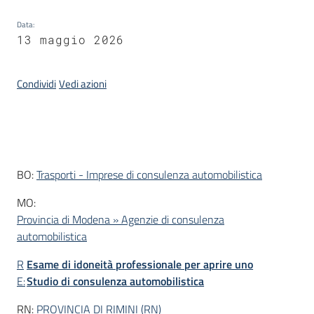
Data
:
Piani
13 maggio 2026
Programmi
Progetti
Condividi
Vedi azioni
Introduzione
BO:
Trasporti - Imprese di consulenza automobilistica
Newsletter
MO:
Provincia di Modena » Agenzie di consulenza
automobilistica
Seguici
su
R
Esame di idoneità professionale per aprire uno
E:
Studio di consulenza automobilistica
RN:
PROVINCIA DI RIMINI (RN)