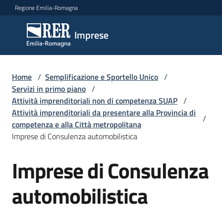
Vai al contenuto
Vai alla navigazione
Vai al footer
Regione Emilia-Romagna
Imprese
Imprese
Argomenti
Home
/
Semplificazione e Sportello Unico
/
Servizi in primo piano
/
Attività imprenditoriali non di competenza SUAP
/
Attività imprenditoriali da presentare alla Provincia di
Novità
/
competenza e alla Città metropolitana
Imprese di Consulenza automobilistica
Servizi
Imprese di Consulenza
Salta al contenuto
Leggi
automobilistica
Atti
Bandi