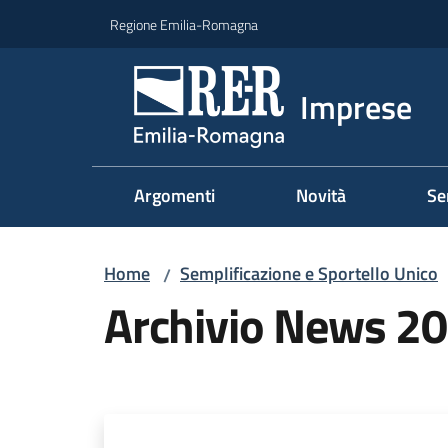
Vai al contenuto
Vai alla navigazione
Vai al footer
Regione Emilia-Romagna
Imprese
Argomenti
Novità
Se
Home
Semplificazione e Sportello Unico
/
Archivio News 2