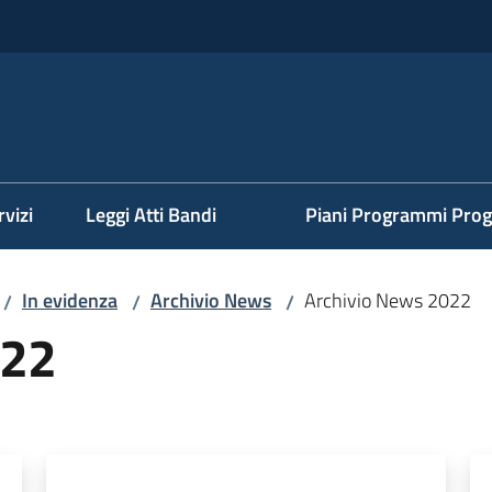
rvizi
Leggi Atti Bandi
Piani Programmi Prog
In evidenza
Archivio News
Archivio News 2022
/
/
/
022