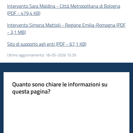
Intervento Sara Maldina - Città Metropolitana di Bologna
(
PDF
-
479,4 KB
)
Piani
Programmi
Intervento Simona Mattioli - Regione Emilia-Romagna
(
PDF
Progetti
-
3,1 MB
)
Sito di supporto agli enti
(
PDF
-
67,1 KB
)
Ultimo aggiornamento
:
18-05-2026 15:29
Newsletter
Quanto sono chiare le informazioni su
questa pagina?
Seguici
Valuta da 1 a 5 stelle
su