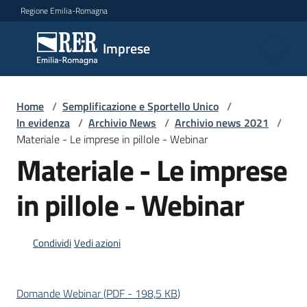
Vai al contenuto
Vai alla navigazione
Vai al footer
Regione Emilia-Romagna
Imprese
Imprese
Argomenti
Home
/
Semplificazione e Sportello Unico
/
In evidenza
/
Archivio News
/
Archivio news 2021
/
Materiale - Le imprese in pillole - Webinar
Materiale - Le imprese
Novità
in pillole - Webinar
Servizi
Condividi
Vedi azioni
Leggi
Atti
Bandi
Domande Webinar
(
PDF
-
198,5 KB
)