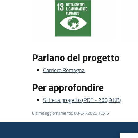
Parlano del progetto
Corriere Romagna
Per approfondire
Scheda progetto
(
PDF
-
260,9 KB
)
Ultimo aggiornamento
:
08-04-2026 10:45