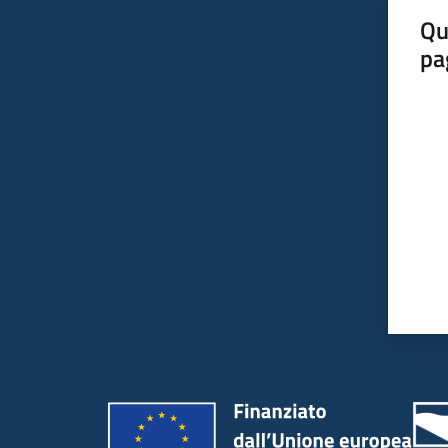
Qu
pa
Valut