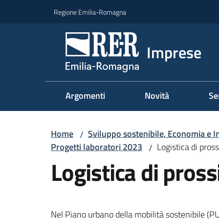
Vai al contenuto
Vai alla navigazione
Vai al footer
Regione Emilia-Romagna
Imprese
Argomenti
Novità
Se
Home
Sviluppo sostenibile, Economia e I
/
Progetti laboratori 2023
Logistica di pros
/
Logistica di pross
Nel Piano urbano della mobilità sostenibile (P