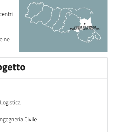
centri
he ne
rogetto
 Logistica
ngegneria Civile