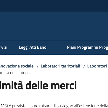
rvizi
Leggi Atti Bandi
Piani Programmi Prog
nnovazione sociale
Laboratori territoriali
Laboratori 
/
/
simità delle merci
imità delle merci
UMS) è prevista, come misura di sostegno all’estensione della