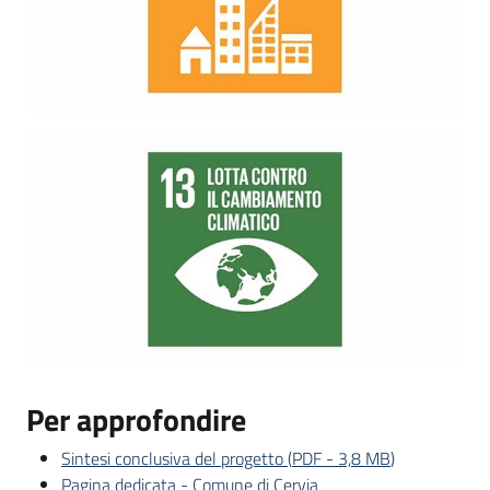
Per approfondire
Sintesi conclusiva del progetto
(
PDF
-
3,8 MB
)
Pagina dedicata - Comune di Cervia