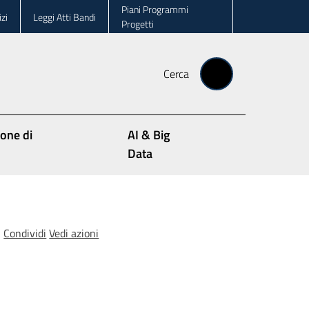
Piani Programmi
zi
Leggi Atti Bandi
Progetti
Cerca
ione di
AI & Big
Data
Condividi
Vedi azioni