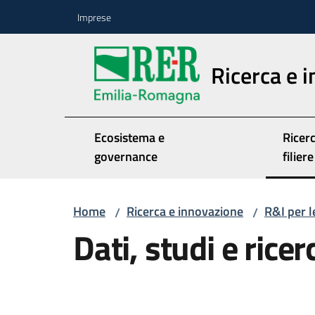
Vai al contenuto
Vai alla navigazione
Vai al footer
Imprese
Ricerca e 
Ecosistema e
Ricerc
governance
filiere
Home
Ricerca e innovazione
R&I per le
/
/
Dati, studi e rice