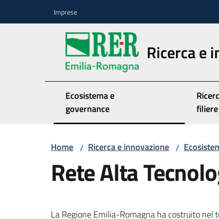
Vai al contenuto
Vai alla navigazione
Vai al footer
Imprese
Ricerca e 
Ecosistema e
Ricerc
governance
filiere
Home
Ricerca e innovazione
Ecosiste
/
/
Rete Alta Tecnolo
La Regione Emilia-Romagna ha costruito nel tem