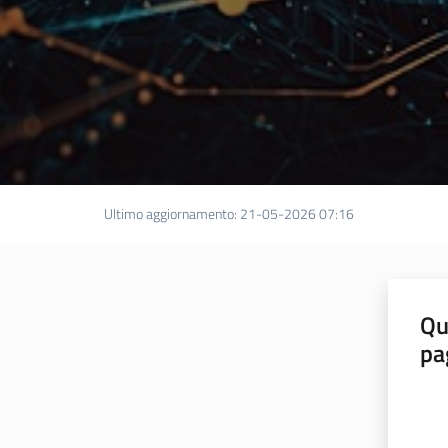
Ultimo aggiornamento
:
21-05-2026 07:16
Qu
pa
Valut