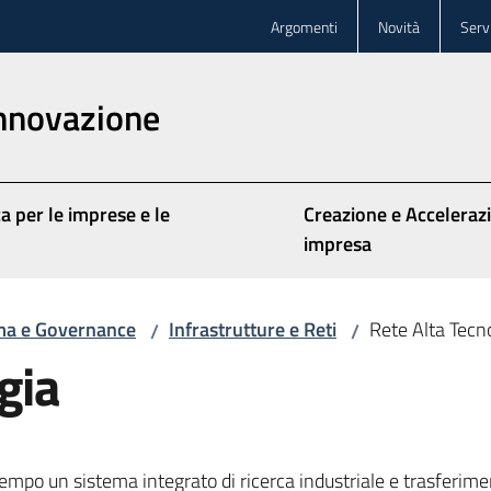
Argomenti
Novità
Servi
innovazione
a per le imprese e le
Creazione e Acceleraz
impresa
ma e Governance
Infrastrutture e Reti
Rete Alta Tecn
/
/
gia
po un sistema integrato di ricerca industriale e trasferimento