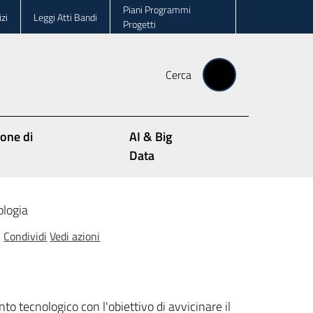
Piani Programmi
zi
Leggi Atti Bandi
Progetti
Cerca
ione di
AI & Big
Data
ologia
Condividi
Vedi azioni
 tecnologico con l'obiettivo di avvicinare il