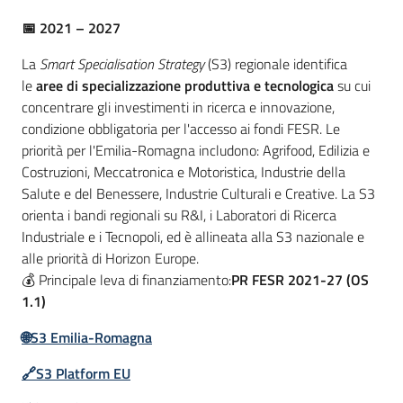
📅 2021 – 2027
Piani
La
Smart Specialisation Strategy
(S3) regionale identifica
Programmi
le
aree di specializzazione produttiva e tecnologica
su cui
Progetti
concentrare gli investimenti in ricerca e innovazione,
condizione obbligatoria per l'accesso ai fondi FESR. Le
priorità per l'Emilia-Romagna includono: Agrifood, Edilizia e
Costruzioni, Meccatronica e Motoristica, Industrie della
Salute e del Benessere, Industrie Culturali e Creative. La S3
orienta i bandi regionali su R&I, i Laboratori di Ricerca
Newsletter
Industriale e i Tecnopoli, ed è allineata alla S3 nazionale e
alle priorità di Horizon Europe.
💰 Principale leva di finanziamento:
PR FESR 2021-27 (OS
1.1)
Seguici
su
🌐
S3 Emilia-Romagna
🔗
S3 Platform EU