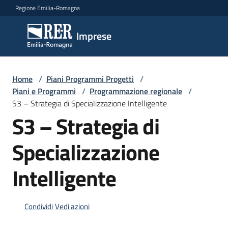
Vai al contenuto
Vai alla navigazione
Vai al footer
Regione Emilia-Romagna
Imprese
Imprese
Argomenti
Home
/
Piani Programmi Progetti
/
Piani e Programmi
/
Programmazione regionale
/
S3 – Strategia di Specializzazione Intelligente
S3 – Strategia di
Novità
Specializzazione
Servizi
Intelligente
Leggi
Atti
Condividi
Vedi azioni
Bandi