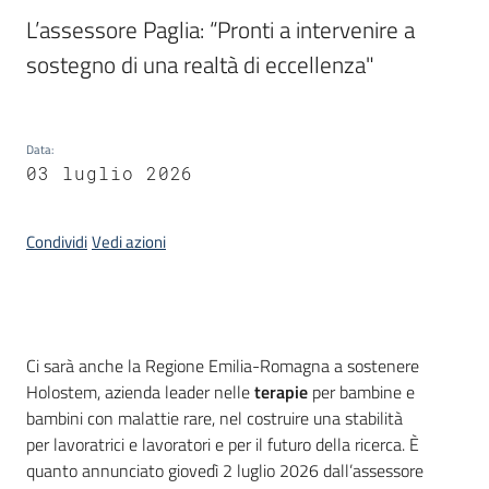
L’assessore Paglia: “Pronti a intervenire a 
Piani
sostegno di una realtà di eccellenza" 
Programmi
Progetti
Data
:
03 luglio 2026
Condividi
Vedi azioni
Newsletter
Introduzione
Ci sarà anche la Regione Emilia-Romagna a sostenere
Seguici
Holostem, azienda leader nelle
terapie
per bambine e
su
bambini con malattie rare, nel costruire una stabilità
per lavoratrici e lavoratori e per il futuro della ricerca. È
quanto annunciato giovedì 2 luglio 2026 dall’assessore