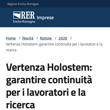
Vai al contenuto
Vai alla navigazione
Vai al footer
Regione Emilia-Romagna
Imprese
Imprese
Argomenti
Home
/
Novità
/
Notizie
/
2026
/
Vertenza Holostem: garantire continuità per i lavoratori e la
ricerca
Novità
Vertenza Holostem:
Salta al contenuto
garantire continuità
Servizi
per i lavoratori e la
Leggi
Atti
ricerca
Bandi