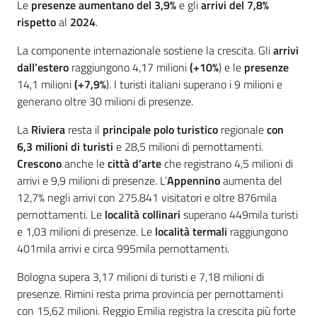
Le
presenze
aumentano del 3,9%
e gli
arrivi del 7,8%
rispetto
al
2024
.
La componente internazionale sostiene la crescita. Gli
arrivi
dall’estero
raggiungono 4,17 milioni
(+10%
) e le
presenze
14,1 milioni
(+7,9%
). I turisti italiani superano i 9 milioni e
generano oltre 30 milioni di presenze.
La
Riviera
resta il
principale polo turistico
regionale
con
6,3 milioni di turisti
e 28,5 milioni di pernottamenti.
Crescono
anche le
città d’arte
che registrano 4,5 milioni di
arrivi e 9,9 milioni di presenze. L’
Appennino
aumenta del
12,7% negli arrivi con 275.841 visitatori e oltre 876mila
pernottamenti. Le
località collinari
superano 449mila turisti
e 1,03 milioni di presenze. Le
località termali
raggiungono
401mila arrivi e circa 995mila pernottamenti.
Bologna supera 3,17 milioni di turisti e 7,18 milioni di
presenze. Rimini resta prima provincia per pernottamenti
con 15,62 milioni. Reggio Emilia registra la crescita più forte