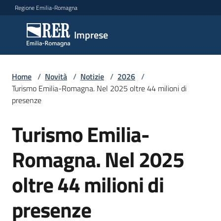
Vai al contenuto
Vai alla navigazione
Vai al footer
Regione Emilia-Romagna
Imprese
Imprese
Argomenti
Home
/
Novità
/
Notizie
/
2026
/
Turismo Emilia-Romagna. Nel 2025 oltre 44 milioni di
presenze
Novità
Turismo Emilia-
Salta al contenuto
Romagna. Nel 2025
Servizi
oltre 44 milioni di
Leggi
Atti
presenze
Bandi