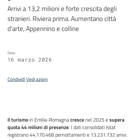
Arrivi a 13,2 milioni e forte crescita degli 
Piani
stranieri. Riviera prima. Aumentano città 
Programmi
d’arte, Appennino e colline
Progetti
Data
:
16 marzo 2026
Newsletter
Condividi
Vedi azioni
Seguici
su
Introduzione
Il turismo
in Emilia-Romagna
cresce
nel 2025 e
supera
quota 44 milioni di presenze
. I dati consolidati Istat
registrano 44.170.468 pernottamenti e 13.231.732 arrivi.