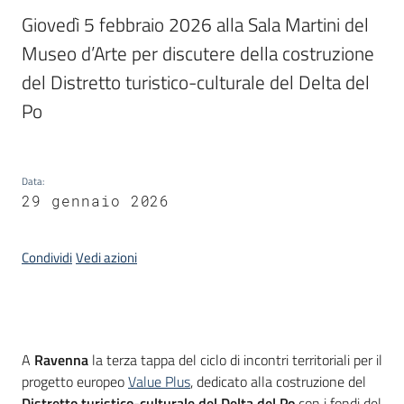
Giovedì 5 febbraio 2026 alla Sala Martini del 
Piani
Museo d’Arte per discutere della costruzione 
Programmi
del Distretto turistico-culturale del Delta del 
Progetti
Po
Data
:
29 gennaio 2026
Newsletter
Condividi
Vedi azioni
Seguici
su
Introduzione
A
Ravenna
la terza tappa del ciclo di incontri territoriali per il
progetto europeo
Value Plus
, dedicato alla costruzione del
Distretto turistico-culturale del Delta del Po
con i fondi del