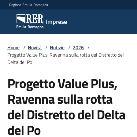
Vai al contenuto
Vai alla navigazione
Vai al footer
Regione Emilia-Romagna
Imprese
Imprese
Argomenti
Home
/
Novità
/
Notizie
/
2026
/
Progetto Value Plus, Ravenna sulla rotta del Distretto del
Delta del Po
Novità
Progetto Value Plus,
Salta al contenuto
Ravenna sulla rotta
Servizi
del Distretto del Delta
Leggi
Atti
del Po
Bandi