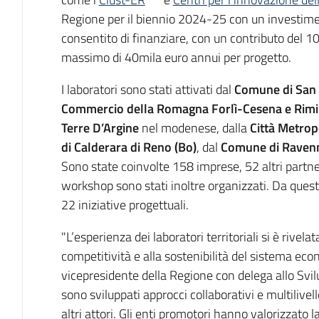
Regione per il biennio 2024-25 con un investime
consentito di finanziare, con un contributo del 10
massimo di 40mila euro annui per progetto.
I laboratori sono stati attivati dal
Comune di San 
Commercio della Romagna Forlì-Cesena e Rimi
Terre D’Argine
nel modenese, dalla
Città Metrop
di Calderara di Reno (Bo)
, dal
Comune di Raven
Sono state coinvolte 158 imprese, 52 altri partner
workshop sono stati inoltre organizzati. Da quest
22 iniziative progettuali.
"L’esperienza dei laboratori territoriali si è rivela
competitività e alla sostenibilità del sistema eco
vicepresidente della Regione con delega allo Sv
sono sviluppati approcci collaborativi e multilivello
altri attori. Gli enti promotori hanno valorizzato l