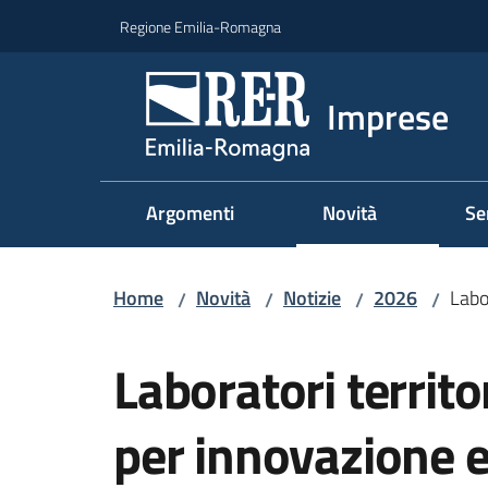
Vai al contenuto
Vai alla navigazione
Vai al footer
Regione Emilia-Romagna
Imprese
Argomenti
Novità
Se
Home
Novità
Notizie
2026
Labor
/
/
/
/
Salta al contenuto
Laboratori territor
per innovazione e