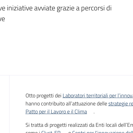
iniziative avviate grazie a percorsi di 
ve
Introduzione
Otto progetti dei
Laboratori territoriali per l’inno
hanno contribuito all’attuazione delle
strategie r
Patto per il Lavoro e il Clima
.
Si tratta di progetti realizzati da Enti locali del
come i
Clust-ER
e
Centri per l’innovazione del