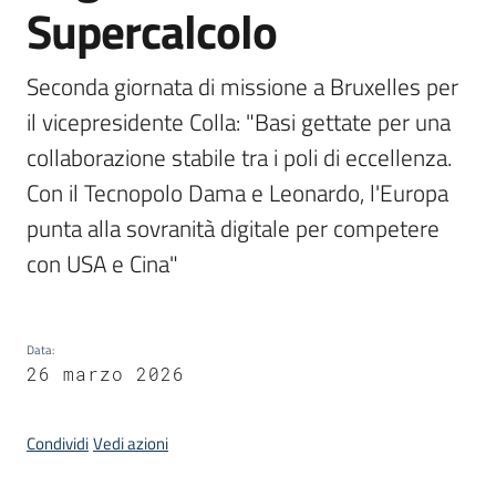
Supercalcolo
Piani
Programmi
Seconda giornata di missione a Bruxelles per 
Progetti
il vicepresidente Colla: "Basi gettate per una 
collaborazione stabile tra i poli di eccellenza. 
Con il Tecnopolo Dama e Leonardo, l'Europa 
punta alla sovranità digitale per competere 
con USA e Cina"
Newsletter
Data
:
Seguici
26 marzo 2026
su
Condividi
Vedi azioni