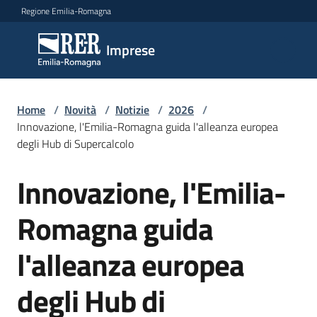
Vai al contenuto
Vai alla navigazione
Vai al footer
Regione Emilia-Romagna
Imprese
Imprese
Argomenti
Home
/
Novità
/
Notizie
/
2026
/
Innovazione, l'Emilia-Romagna guida l'alleanza europea
degli Hub di Supercalcolo
Novità
Innovazione, l'Emilia-
Salta al contenuto
Romagna guida
Servizi
l'alleanza europea
Leggi
Atti
degli Hub di
Bandi