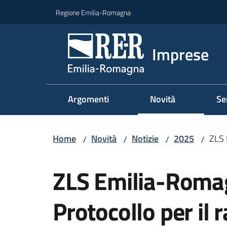
Vai al contenuto
Vai alla navigazione
Vai al footer
Regione Emilia-Romagna
Imprese
Argomenti
Novità
Se
Home
Novità
Notizie
2025
ZLS 
/
/
/
/
Salta al contenuto
ZLS Emilia-Romagn
Protocollo per il