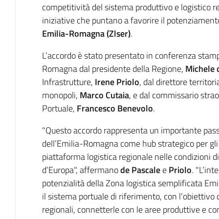
competitività del sistema produttivo e logistico
iniziative che puntano a favorire il potenziament
Emilia-Romagna (Zlser)
.
L’accordo è stato presentato in conferenza stamp
Romagna dal presidente della Regione,
Michele 
Infrastrutture,
Irene Priolo
, dal direttore territo
monopoli,
Marco Cutaia
,
e dal commissario straor
Portuale,
Francesco Benevolo
.
"Questo accordo rappresenta un importante passo 
dell’Emilia-Romagna come hub strategico per gli 
piattaforma logistica regionale nelle condizioni d
d’Europa", affermano
de Pascale
e
Priolo
. "L’in
potenzialità della Zona logistica semplificata 
il sistema portuale di riferimento, con l’obiettivo 
regionali, connetterle con le aree produttive e c