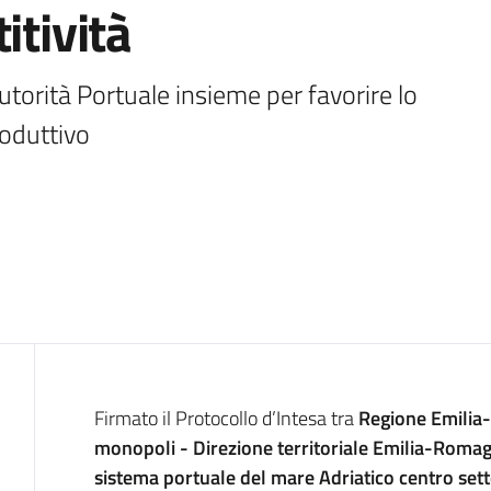
itività
orità Portuale insieme per favorire lo 
roduttivo
Introduzione
Firmato il Protocollo d’Intesa tra
Regione Emili
monopoli - Direzione territoriale Emilia-Roma
sistema portuale del mare Adriatico centro set