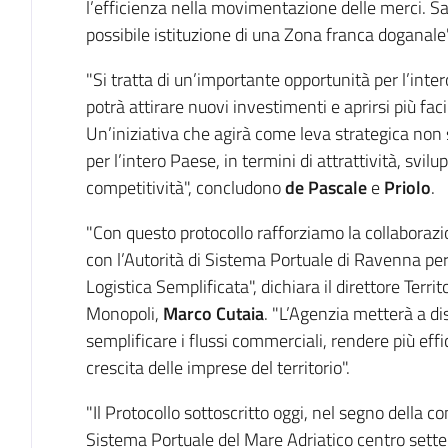
l’efficienza nella movimentazione delle merci. Sarà
possibile istituzione di una Zona franca doganale"
"Si tratta di un’importante opportunità per l’inte
potrà attirare nuovi investimenti e aprirsi più fac
Un’iniziativa che agirà come leva strategica no
per l’intero Paese, in termini di attrattività, svil
competitività", concludono
de Pascale
e
Priolo
.
"Con questo protocollo rafforziamo la collabora
con l’Autorità di Sistema Portuale di Ravenna per
Logistica Semplificata", dichiara il direttore Terri
Monopoli,
Marco Cutaia
. "L’Agenzia metterà a d
semplificare i flussi commerciali, rendere più effic
crescita delle imprese del territorio".
"Il Protocollo sottoscritto oggi, nel segno della co
Sistema Portuale del Mare Adriatico centro set