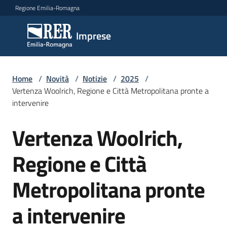
Vai al contenuto
Vai alla navigazione
Vai al footer
Regione Emilia-Romagna
Imprese
Imprese
Argomenti
Home
/
Novità
/
Notizie
/
2025
/
Vertenza Woolrich, Regione e Città Metropolitana pronte a
intervenire
Novità
Vertenza Woolrich,
Salta al contenuto
Regione e Città
Servizi
Metropolitana pronte
Leggi
Atti
a intervenire
Bandi