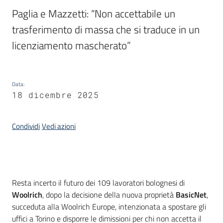
Paglia e Mazzetti: “Non accettabile un 
Piani
trasferimento di massa che si traduce in un 
Programmi
licenziamento mascherato”
Progetti
Data
:
18 dicembre 2025
Newsletter
Condividi
Vedi azioni
Seguici
su
Introduzione
Resta incerto il futuro dei 109 lavoratori bolognesi di
Woolrich
, dopo la decisione della nuova proprietà
BasicNet
,
succeduta alla Woolrich Europe, intenzionata a spostare gli
uffici a Torino e disporre le dimissioni per chi non accetta il