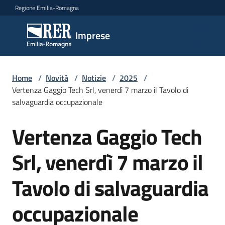
Vai al contenuto
Vai alla navigazione
Vai al footer
Regione Emilia-Romagna
Imprese
Imprese
Argomenti
Home
/
Novità
/
Notizie
/
2025
/
Vertenza Gaggio Tech Srl, venerdì 7 marzo il Tavolo di
salvaguardia occupazionale
Novità
Vertenza Gaggio Tech
Salta al contenuto
Srl, venerdì 7 marzo il
Servizi
Tavolo di salvaguardia
Leggi
Atti
occupazionale
Bandi