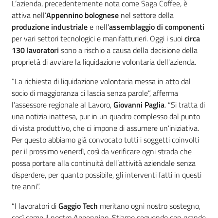
L’azienda, precedentemente nota come Saga Coffee, è
attiva nell’
Appennino bolognese
nel settore della
produzione industriale
e nell'
assemblaggio di componenti
per vari settori tecnologici e manifatturieri. Oggi i suoi
circa
130 lavoratori
sono a rischio a causa della decisione della
proprietà di avviare la liquidazione volontaria dell'azienda.
“La richiesta di liquidazione volontaria messa in atto dal
socio di maggioranza ci lascia senza parole”, afferma
l’assessore regionale al Lavoro,
Giovanni Paglia
. “Si tratta di
una notizia inattesa, pur in un quadro complesso dal punto
di vista produttivo, che ci impone di assumere un’iniziativa.
Per questo abbiamo già convocato tutti i soggetti coinvolti
per il prossimo venerdì, così da verificare ogni strada che
possa portare alla continuità dell’attività aziendale senza
disperdere, per quanto possibile, gli interventi fatti in questi
tre anni”.
“I lavoratori di
Gaggio Tech
meritano ogni nostro sostegno,
così come il nostro Appennino. Stiamo seguendo con grande