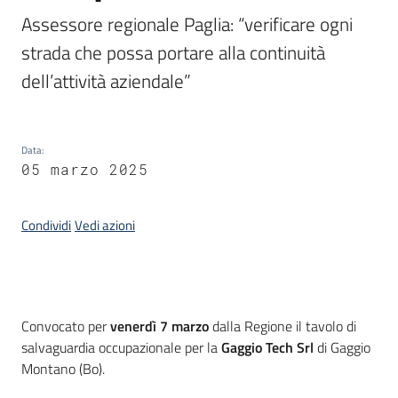
Assessore regionale Paglia: “verificare ogni 
Piani
strada che possa portare alla continuità 
Programmi
dell’attività aziendale”
Progetti
Data
:
05 marzo 2025
Newsletter
Condividi
Vedi azioni
Seguici
su
Introduzione
Convocato per
venerdì 7 marzo
dalla Regione il tavolo di
salvaguardia occupazionale per la
Gaggio Tech Srl
di Gaggio
Montano (Bo).