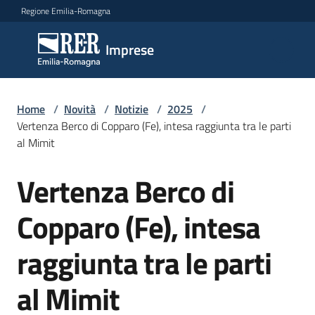
Vai al contenuto
Vai alla navigazione
Vai al footer
Regione Emilia-Romagna
Imprese
Imprese
Argomenti
Home
/
Novità
/
Notizie
/
2025
/
Vertenza Berco di Copparo (Fe), intesa raggiunta tra le parti
al Mimit
Novità
Vertenza Berco di
Salta al contenuto
Copparo (Fe), intesa
Servizi
raggiunta tra le parti
Leggi
Atti
al Mimit
Bandi