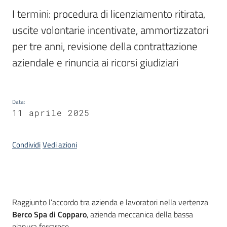
I termini: procedura di licenziamento ritirata, 
Piani
uscite volontarie incentivate, ammortizzatori 
Programmi
per tre anni, revisione della contrattazione 
Progetti
aziendale e rinuncia ai ricorsi giudiziari
Data
:
11 aprile 2025
Newsletter
Condividi
Vedi azioni
Seguici
su
Introduzione
Raggiunto l’accordo tra azienda e lavoratori nella vertenza
Berco Spa di Copparo
, azienda meccanica della bassa
pianura ferrarese.