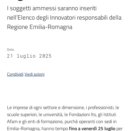
I soggetti ammessi saranno inseriti 
Piani
nell’Elenco degli Innovatori responsabili della 
Programmi
Regione Emilia-Romagna
Progetti
Data
:
21 luglio 2025
Newsletter
Condividi
Vedi azioni
Seguici
su
Introduzione
Le imprese di ogni settore e dimensione, i professionisti, le
scuole superiori, le università, le Fondazioni Its, gli Istituti
Afam e gli enti di formazione, purché operanti con sedi in
Emilia-Romagna, hanno tempo
fino a venerdì 25 luglio
per