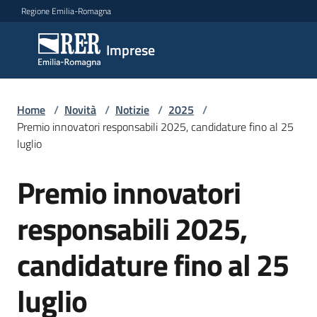
Vai al contenuto
Vai alla navigazione
Vai al footer
Regione Emilia-Romagna
Imprese
Imprese
Argomenti
Home
/
Novità
/
Notizie
/
2025
/
Premio innovatori responsabili 2025, candidature fino al 25
luglio
Novità
Premio innovatori
Salta al contenuto
responsabili 2025,
Servizi
candidature fino al 25
Leggi
Atti
luglio
Bandi