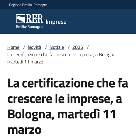
Vai al contenuto
Vai alla navigazione
Vai al footer
Regione Emilia-Romagna
Imprese
Imprese
Argomenti
Home
/
Novità
/
Notizie
/
2025
/
La certificazione che fa crescere le imprese, a Bologna,
martedì 11 marzo
Novità
La certificazione che fa
Salta al contenuto
crescere le imprese, a
Servizi
Bologna, martedì 11
Leggi
Atti
marzo
Bandi