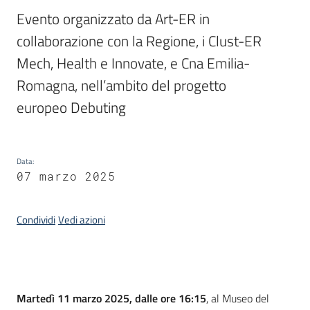
Evento organizzato da Art-ER in 
Piani
collaborazione con la Regione, i Clust-ER 
Programmi
Mech, Health e Innovate, e Cna Emilia-
Progetti
Romagna, nell’ambito del progetto 
europeo Debuting
Data
:
Newsletter
07 marzo 2025
Condividi
Vedi azioni
Seguici
su
Introduzione
Martedì 11 marzo 2025, dalle ore 16:15
, al Museo del