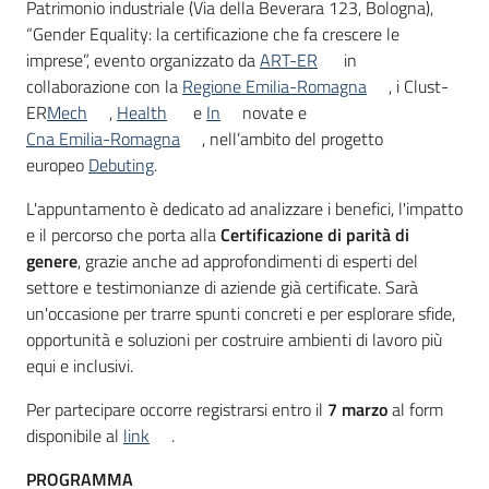
Patrimonio industriale (Via della Beverara 123, Bologna),
“Gender Equality: la certificazione che fa crescere le
imprese”, evento organizzato da
ART-ER
in
collaborazione con la
Regione Emilia-Romagna
, i Clust-
ER
Mech
,
Health
e
In
novate e
Cna Emilia-Romagna
, nell’ambito del progetto
europeo
Debuting
.
L'appuntamento è dedicato ad analizzare i benefici, l'impatto
e il percorso che porta alla
Certificazione di parità di
genere
, grazie anche ad approfondimenti di esperti del
settore e testimonianze di aziende già certificate. Sarà
un'occasione per trarre spunti concreti e per esplorare sfide,
opportunità e soluzioni per costruire ambienti di lavoro più
equi e inclusivi.
Per partecipare occorre registrarsi entro il
7 marzo
al form
disponibile al
link
.
PROGRAMMA